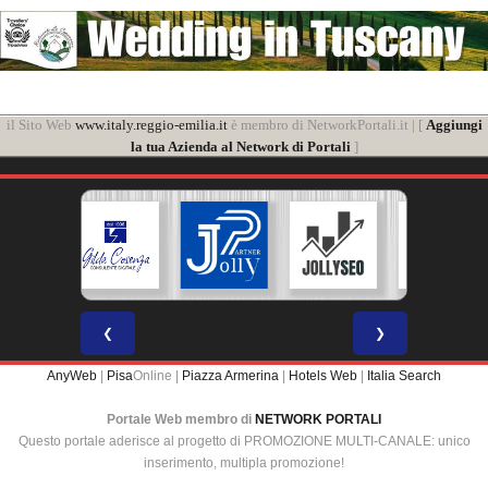
il Sito Web
www.italy.reggio-emilia.it
è membro di NetworkPortali.it | [
Aggiungi
la tua Azienda al Network di Portali
]
❮
❯
AnyWeb
|
Pisa
Online |
Piazza Armerina
|
Hotels Web
|
Italia Search
Portale Web membro di
NETWORK PORTALI
Questo portale aderisce al progetto di PROMOZIONE MULTI-CANALE: unico
inserimento, multipla promozione!