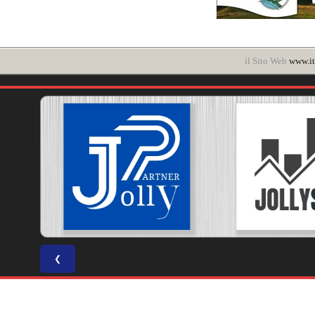
il Sito Web
www.it
❮