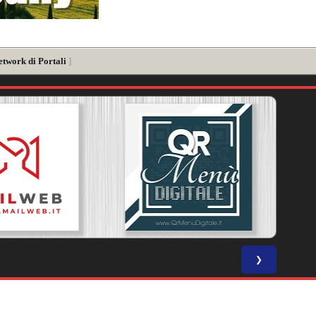
etwork di Portali
]
❯