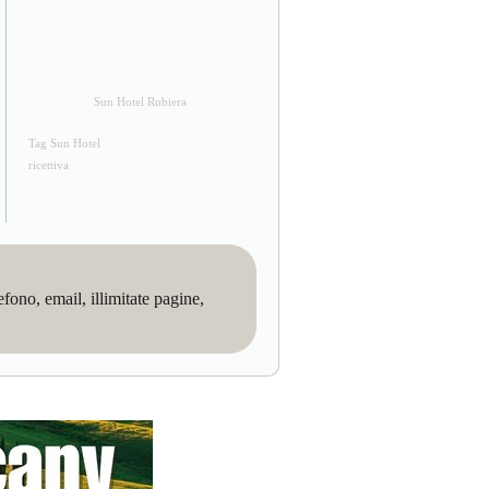
Sun Hotel Rubiera
Tag Sun Hotel
ricettiva
no, email, illimitate pagine,