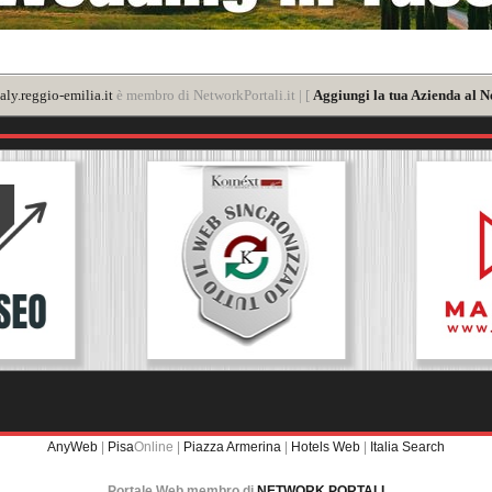
aly.reggio-emilia.it
è membro di NetworkPortali.it | [
Aggiungi la tua Azienda al N
AnyWeb
|
Pisa
Online |
Piazza Armerina
|
Hotels Web
|
Italia Search
Portale Web membro di
NETWORK PORTALI