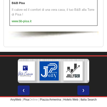
B&B Pisa
Il calore ed il comfort di una vera casa, il tuo B&B alla Torre
di Pisa !
www.bb-pisa.it
❮
❯
AnyWeb
|
Pisa
Online |
Piazza Armerina
|
Hotels Web
|
Italia Search