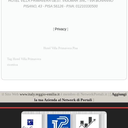
HOTEL VILLA PRIMAVERA GEST. VIGOMAR SNC - VIA BONANNO
PISANO, 43 - PISA 56126 - P.IVA: 01210330500
[
Privacy
]
Hotel Villa Primavera Pisa
Tag Hotel Villa Primavera
ricettiva
il Sito Web
www.italy.reggio-emilia.it
è membro di NetworkPortali.it | [
Aggiungi
la tua Azienda al Network di Portali
]