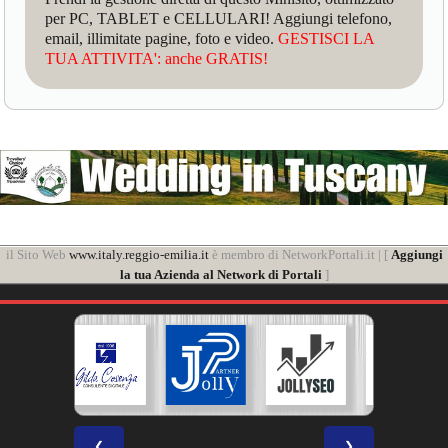
per PC, TABLET e CELLULARI! Aggiungi telefono,
email, illimitate pagine, foto e video.
GESTISCI LA
TUA ATTIVITA': anche GRATIS!
il Sito Web
www.italy.reggio-emilia.it
è membro di NetworkPortali.it | [
Aggiungi
la tua Azienda al Network di Portali
]
❮
❯