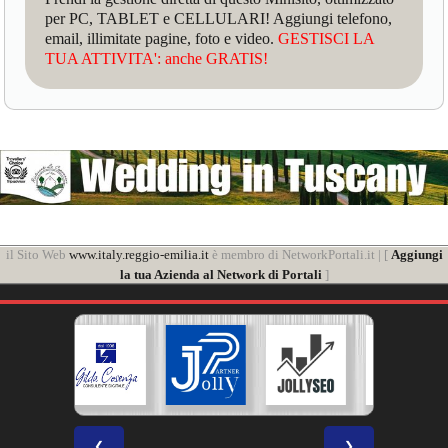
per PC, TABLET e CELLULARI! Aggiungi telefono,
email, illimitate pagine, foto e video.
GESTISCI LA
TUA ATTIVITA': anche GRATIS!
il Sito Web
www.italy.reggio-emilia.it
è membro di NetworkPortali.it | [
Aggiungi
la tua Azienda al Network di Portali
]
❮
❯