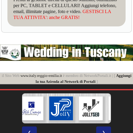
per PC, TABLET e CELLULARI! Aggiungi telefono,
email, illimitate pagine, foto e video.
GESTISCI LA
TUA ATTIVITA': anche GRATIS!
il Sito Web
www.italy.reggio-emilia.it
è membro di NetworkPortali.it | [
Aggiungi
la tua Azienda al Network di Portali
]
❮
❯