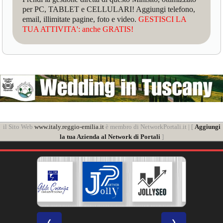
per PC, TABLET e CELLULARI! Aggiungi telefono,
email, illimitate pagine, foto e video.
GESTISCI LA
TUA ATTIVITA': anche GRATIS!
il Sito Web
www.italy.reggio-emilia.it
è membro di NetworkPortali.it | [
Aggiungi
la tua Azienda al Network di Portali
]
❮
❯