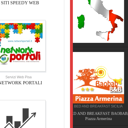
SITI SPEEDY WEB
HOTEL TOSCANA
HOTEL NOVECENTO PISA, 
Servizi Web Pisa
NETWORK PORTALI
BED AND BREAKFAST SICILIA
CAMPEGGIO TOSCANA
BED AND BREAKFAST BAOBAB,
TORRE PENDENTE CAMP
Piazza Armerina
VILLAGE, Pisa